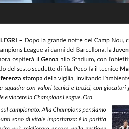
LEGRI –
Dopo la grande notte del Camp Nou, ch
Champions League ai danni del Barcellona, la
Juven
ora ospiterà il
Genoa
allo Stadium, con l’obiett
o del sesto scudetto di fila. Poco fa il tecnico
Mas
ferenza stampa
della vigilia, invitando l’ambient
 squadra con valori tecnici e tattici, con giocatori 
ale e vincere la Champions League. Ora,
 sul campionato. Alla Champions pensiamo
nti sono di vitale importanza: è la partita
adra può migliorare ancora nella gestione