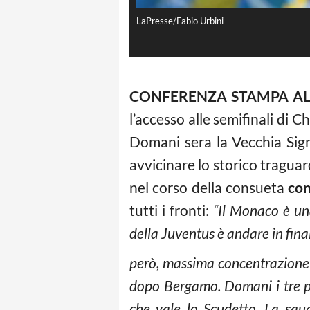
LaPresse/Fabio Urbini
CONFERENZA STAMPA AL
l’accesso alle semifinali di 
Domani sera la Vecchia Sign
avvicinare lo storico traguard
nel corso della consueta
con
tutti i fronti:
“Il Monaco è una
della Juventus è andare in fin
però, massima concentrazione
dopo Bergamo. Domani i tre pu
che vale lo Scudetto. La squ