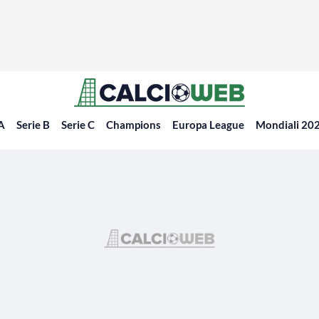
 A
Serie B
Serie C
Champions
Europa League
Mondiali 20