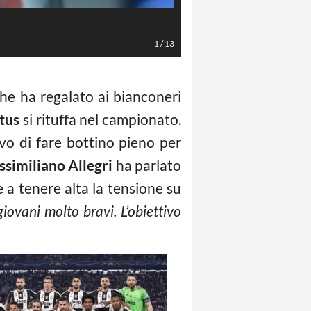
LaPresse/Daniele Badolato
1
/
13
e ha regalato ai bianconeri
tus
si rituffa nel campionato.
ivo di fare bottino pieno per
similiano Allegri
ha parlato
e a tenere alta la tensione su
giovani molto bravi. L’obiettivo