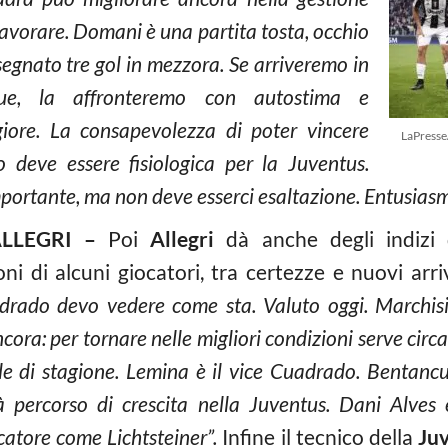
lavorare. Domani è una partita tosta, occhio
segnato tre gol in mezzora. Se arriveremo in
ue, la affronteremo con autostima e
ore. La consapevolezza di poter vincere
LaPresse
lo deve essere fisiologica per la Juventus.
ortante, ma non deve esserci esaltazione. Entusiasmo 
LLEGRI –
Poi
Allegri
dà anche degli indizi 
ni di alcuni giocatori, tra certezze e nuovi arri
adrado devo vedere come sta. Valuto oggi. Marchis
ora: per tornare nelle migliori condizioni serve circ
le di stagione. Lemina è il vice Cuadrado. Bentancur
erà percorso di crescita nella Juventus. Dani Alve
atore come Lichtsteiner”.
Infine il tecnico della
Ju