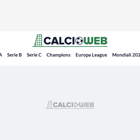
 A
Serie B
Serie C
Champions
Europa League
Mondiali 20