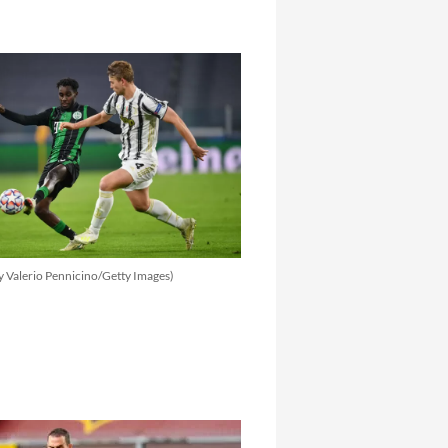
y Valerio Pennicino/Getty Images)