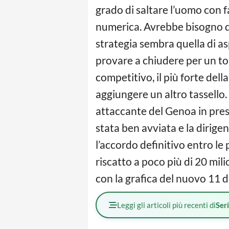
grado di saltare l’uomo con fa
numerica. Avrebbe bisogno q
strategia sembra quella di a
provare a chiudere per un top
competitivo, il più forte della
aggiungere un altro tassello. 
attaccante del Genoa in prest
stata ben avviata e la dirig
l’accordo definitivo entro le 
riscatto a poco più di 20 milio
con la grafica del nuovo 11 d
Leggi gli articoli più recenti di
Ser