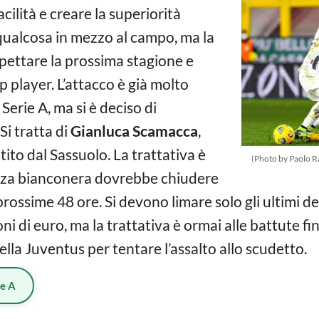
cilità e creare la superiorità
ualcosa in mezzo al campo, ma la
spettare la prossima stagione e
 player. L’attacco è già molto
 Serie A, ma si è deciso di
Si tratta di
Gianluca Scamacca
,
ito dal Sassuolo. La trattativa è
(Photo by Paolo R
enza bianconera dovrebbe chiudere
prossime 48 ore. Si devono limare solo gli ultimi det
ni di euro, ma la trattativa è ormai alle battute fina
ella Juventus per tentare l’assalto allo scudetto.
ie A