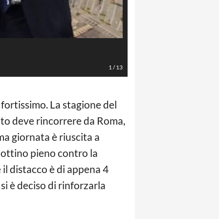
Szczęsny (Photo by Stefano Guidi
1
/
13
 fortissimo. La stagione del
ato deve rincorrere da Roma,
ma giornata è riuscita a
bottino pieno contro la
l distacco è di appena 4
i è deciso di rinforzarla