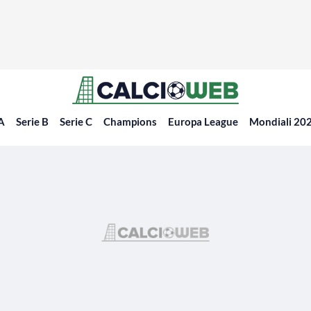
 A
Serie B
Serie C
Champions
Europa League
Mondiali 20