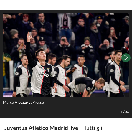
Marco Alpozzi/LaPresse
M
1
/
36
Juventus-Atletico Madrid live –
Tutti gli