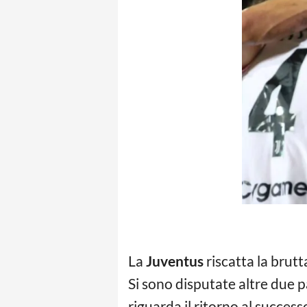
La
Juventus
riscatta la brut
Si sono disputate altre due p
riguarda il ritorno al succes