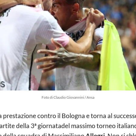
Foto di Claudio Giovannini / Ansa
ta prestazione contro il Bologna e torna al success
artite della 3ª giornatadel massimo torneo italian
so della squadra di Massimiliano
Allegri
. Non si sbl