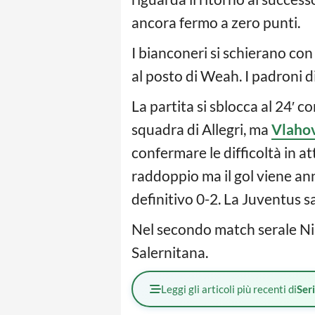
ancora fermo a zero punti.
I bianconeri si schierano con
al posto di Weah. I padroni 
La partita si sblocca al 24′ c
squadra di Allegri, ma
Vlahov
confermare le difficoltà in a
raddoppio ma il gol viene an
definitivo 0-2. La Juventus sal
Nel secondo match serale Niko
Salernitana.
Leggi gli articoli più recenti di
Ser