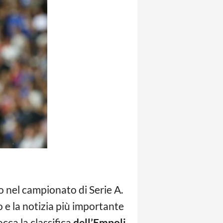
o nel campionato di Serie A.
o e la notizia più importante
occa la classifica
dell’Empoli
,