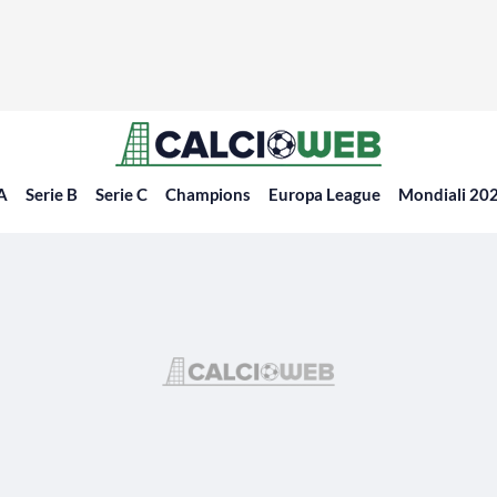
 A
Serie B
Serie C
Champions
Europa League
Mondiali 20