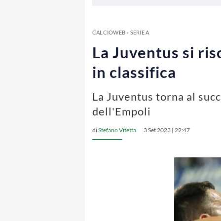
CALCIOWEB
»
SERIE A
La Juventus si ris
in classifica
La Juventus torna al succ
dell'Empoli
di
Stefano Vitetta
3 Set 2023 | 22:47