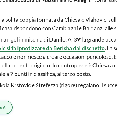
 la solita coppia formata da Chiesa e Vlahovic, su
di casa rispondono con Cambiaghi e Baldanzi alle s
on un gol in mischia di
Danilo
. Al 39′ la grande occ
ic si fa ipnotizzare da Berisha dal dischetto
. La 
ttacco e non riesce a creare occasioni pericolose. 
nullato per fuorigioco. In contropiede è
Chiesa
a c
e a 7 punti in classifica, al terzo posto.
la Krstovic e Strefezza (rigore) regalano il succ
ie A