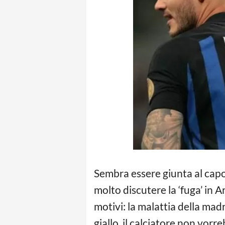
Sembra essere giunta al capo
molto discutere la ‘fuga’ in A
motivi: la malattia della ma
giallo, il calciatore non vor