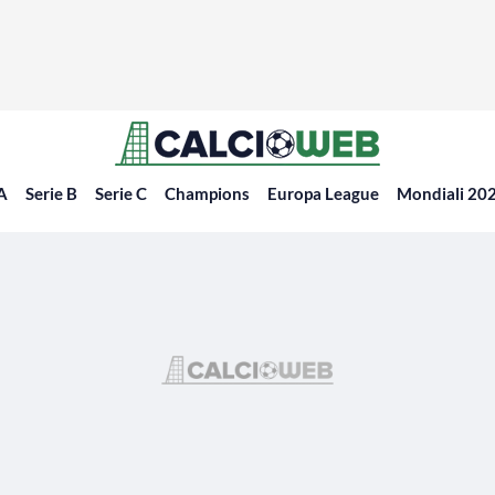
 A
Serie B
Serie C
Champions
Europa League
Mondiali 20