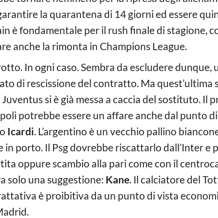
arantire la quarantena di 14 giorni ed essere quind
uain è fondamentale per il rush finale di stagione,
ntare anche la rimonta in Champions League.
otto. In ogni caso. Sembra da escludere dunque, 
lato di rescissione del contratto. Ma quest’ultima 
a Juventus si è già messa a caccia del sostituto. Il
 Napoli potrebbe essere un affare anche dal punto d
ro
Icardi
. L’argentino è un vecchio pallino biancon
in porto. Il Psg dovrebbe riscattarlo dall’Inter e p
ita oppure scambio alla pari come con il centroc
a solo una suggestione:
Kane
. Il calciatore del 
trattativa è proibitiva da un punto di vista econom
Madrid.