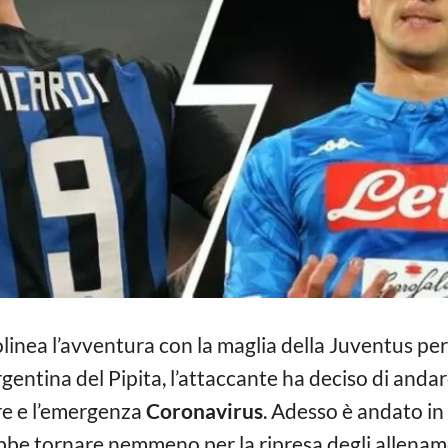
linea l’avventura con la maglia della Juventus p
rgentina del Pipita, l’attaccante ha deciso di andare
dre e l’emergenza
Coronavirus
. Adesso è andato in
rebbe tornare nemmeno per la ripresa degli allena