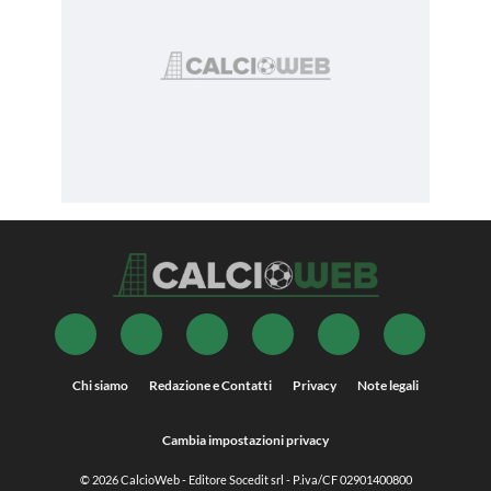
Chi siamo
Redazione e Contatti
Privacy
Note legali
Cambia impostazioni privacy
© 2026
CalcioWeb
- Editore Socedit srl - P.iva/CF 02901400800