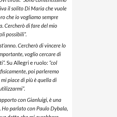
iva il solito Di Maria che vuole
 loro che io vogliamo sempre
a. Cercherò di fare del mio
li possibili”.
t’anno. Cercherò di vincere lo
 importante, voglio cercare di
i”.
Su Allegri e ruolo:
“col
 fisicamente, poi parleremo
mi piace di più è quella di
utilizzarmi”.
apporto con Gianluigi, è una
o. Ho parlato con Paulo Dybala,
eva detto che mi avrebbero