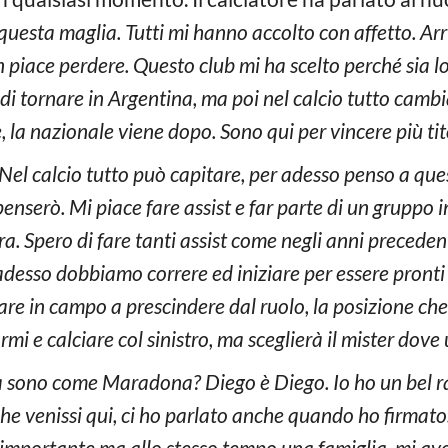
 questa maglia. Tutti mi hanno accolto con affetto. Arr
 non piace perdere. Questo club mi ha scelto perché sia
 di tornare in Argentina, ma poi nel calcio tutto cambi
, la nazionale viene dopo. Sono qui per vincere più tito
Nel calcio tutto può capitare, per adesso penso a ques
i penserò. Mi piace fare assist e far parte di un gruppo
a. Spero di fare tanti assist come negli anni precedent
adesso dobbiamo correre ed iniziare per essere pronti
are in campo a prescindere dal ruolo, la posizione che 
i e calciare col sinistro, ma sceglierà il mister dove 
lia sono come Maradona? Diego è Diego. Io ho un bel r
che venissi qui, ci ho parlato anche quando ho firmat
 importante ma allo stesso tempo una famiglia, mi av