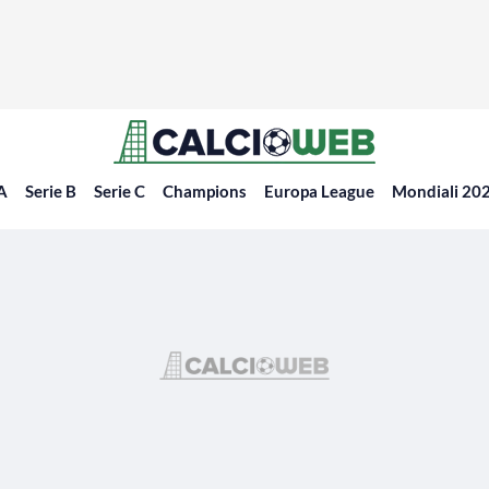
 A
Serie B
Serie C
Champions
Europa League
Mondiali 20