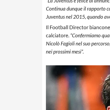
“La Juventus è felice di annunc
Continua dunque il rapporto co
Juventus nel 2015, quando av
Il Football Director biancone
calciatore.
“Confermiamo quan
Nicolò Fagioli nel suo percorso,
nei prossimi mesi”.