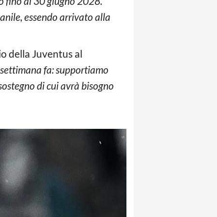
to fino al 30 giugno 2028.
anile, essendo arrivato alla
io della Juventus al
settimana fa: supportiamo
 sostegno di cui avrà bisogno