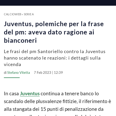
a
y
CALCIOWEB
»
SERIE A
Juventus, polemiche per la frase
V
del pm: aveva dato ragione ai
bianconeri
i
Le frasi del pm Santoriello contro la Juventus
hanno scatenato le reazioni: i dettagli sulla
d
vicenda
di
Stefano Vitetta
7 Feb 2023 | 12:39
e
o
In casa
Juventus
continua a tenere banco lo
scandalo delle plusvalenze fittizie, il riferimento è
alla stangata dei 15 punti di penalizzazione da