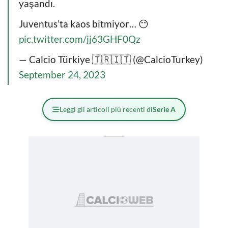
yaşandı.
Juventus’ta kaos bitmiyor… 😶
pic.twitter.com/jj63GHF0Qz
— Calcio Türkiye 🇹🇷🇮🇹 (@CalcioTurkey)
September 24, 2023
Leggi gli articoli più recenti di
Serie A