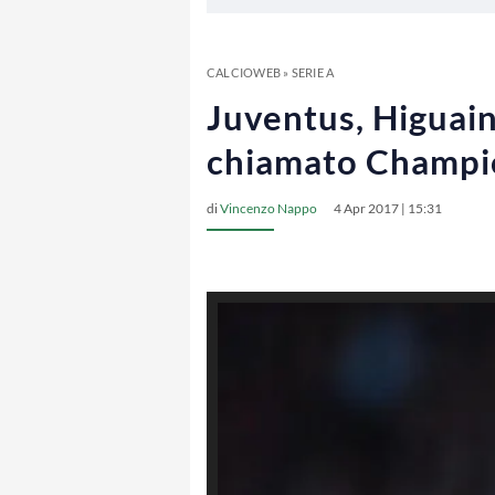
CALCIOWEB
»
SERIE A
Juventus, Higuain
chiamato Champi
di
Vincenzo Nappo
4 Apr 2017 | 15:31