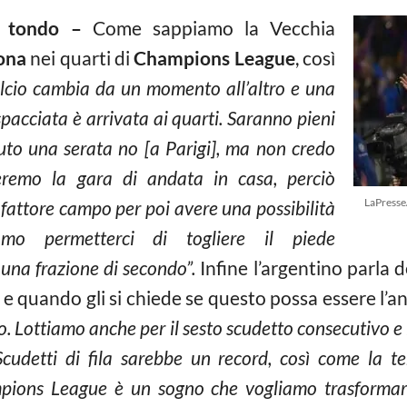
to tondo –
Come sappiamo la Vecchia
ona
nei quarti di
Champions League
, così
alcio cambia da un momento all’altro e una
pacciata è arrivata ai quarti. Saranno pieni
vuto una serata no [a Parigi], ma non credo
eremo la gara di andata in casa, perciò
LaPress
 fattore campo per poi avere una possibilità
mo permetterci di togliere il piede
 una frazione di secondo”.
Infine l’argentino parla 
 e quando gli si chiede se questo possa essere l
to. Lottiamo anche per il sesto scudetto consecutivo e
 Scudetti di fila sarebbe un record, così come la t
ions League è un sogno che vogliamo trasformar