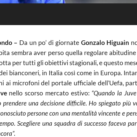
ondo –
Da un po’ di giornate
Gonzalo Higuain
no
ipita sembra aver perso quella regolare abitudine 
lotta per tutti gli obiettivi stagionali, e questo m
 dei bianconeri, in Italia così come in Europa. Int
ni ai microfoni del portale ufficiale dell’Uefa, p
uve
nello scorso mercato estivo:
“Quando la Juve
o prendere una decisione difficile. Ho spiegato più v
conosciuto persone con una mentalità vincente e pens
tempo. Scegliere una squadra di successo faceva par
cora”.