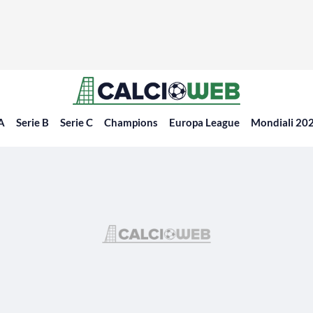
 A
Serie B
Serie C
Champions
Europa League
Mondiali 20