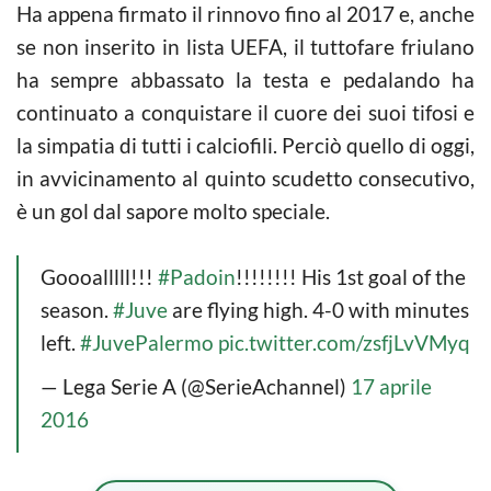
Ha appena firmato il rinnovo fino al 2017 e, anche
se non inserito in lista UEFA, il tuttofare friulano
ha sempre abbassato la testa e pedalando ha
continuato a conquistare il cuore dei suoi tifosi e
la simpatia di tutti i calciofili. Perciò quello di oggi,
in avvicinamento al quinto scudetto consecutivo,
è un gol dal sapore molto speciale.
Goooalllll!!!
#Padoin
!!!!!!!! His 1st goal of the
season.
#Juve
are flying high. 4-0 with minutes
left.
#JuvePalermo
pic.twitter.com/zsfjLvVMyq
— Lega Serie A (@SerieAchannel)
17 aprile
2016