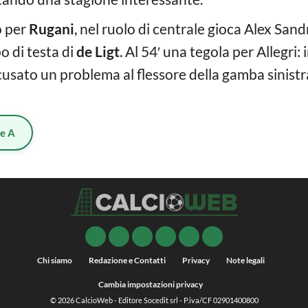
o per
Rugani
, nel ruolo di centrale gioca Alex Sand
o di testa di
de Ligt
. Al 54′ una tegola per Allegri:
usato un problema al flessore della gamba sinistra
ie A
Chi siamo
Redazione e Contatti
Privacy
Note legali
Cambia impostazioni privacy
© 2026
CalcioWeb
- Editore Socedit srl - P.iva/CF 02901400800