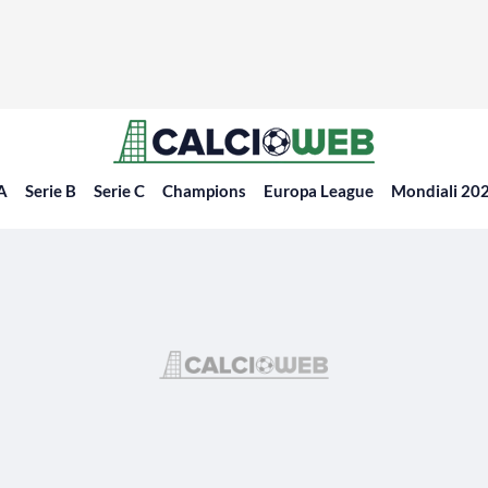
 A
Serie B
Serie C
Champions
Europa League
Mondiali 20