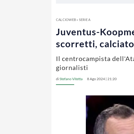
CALCIOWEB
»
SERIE A
Juventus-Koopmein
scorretti, calciat
Il centrocampista dell'At
giornalisti
di
Stefano Vitetta
8 Ago 2024 | 21:20