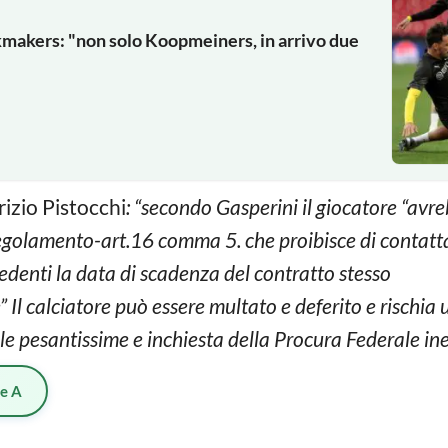
makers: "non solo Koopmeiners, in arrivo due
izio Pistocchi
: “secondo Gasperini il giocatore “avr
egolamento-art.16 comma 5. che proibisce di contatta
edenti la data di scadenza del contratto stesso
re” Il calciatore può essere multato e deferito e rischia
ole pesantissime e inchiesta della Procura Federale ine
ie A