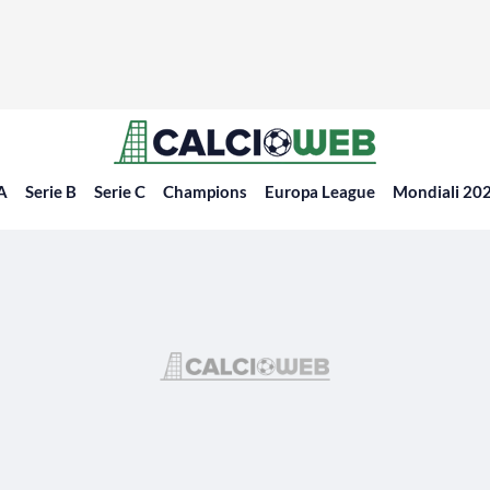
 A
Serie B
Serie C
Champions
Europa League
Mondiali 20