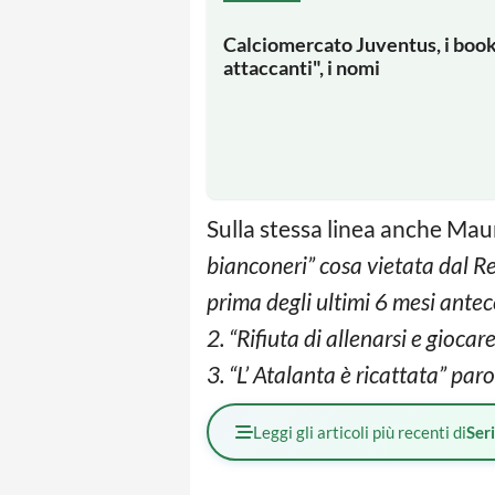
Calciomercato Juventus, i book
attaccanti", i nomi
Sulla stessa linea anche Maur
bianconeri” cosa vietata dal R
prima degli ultimi 6 mesi antec
2. “Rifiuta di allenarsi e gioca
3. “L’ Atalanta è ricattata” par
Leggi gli articoli più recenti di
Ser