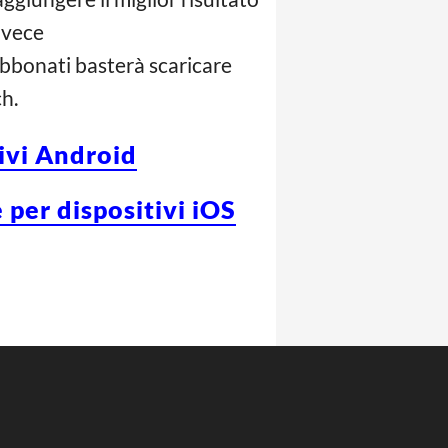
nvece
abbonati basterà scaricare
h.
tivi Android
 per dispositivi iOS