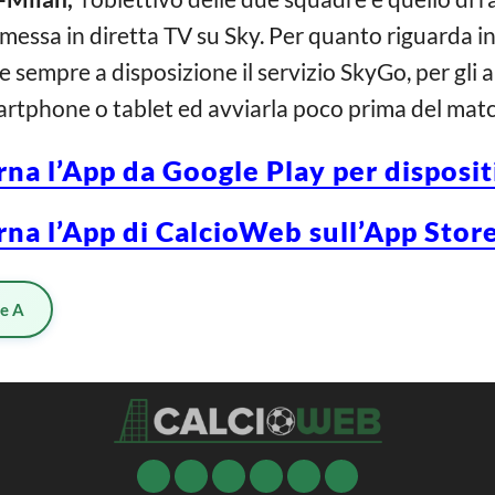
asmessa in diretta TV su Sky. Per quanto riguarda i
sempre a disposizione il servizio SkyGo, per gli 
martphone o tablet ed avviarla poco prima del matc
rna l’App da Google Play per disposi
rna l’App di CalcioWeb sull’App Store
ie A