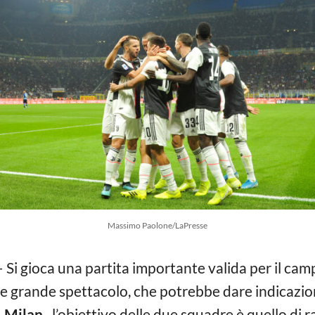
Massimo Paolone/LaPresse
 Si gioca una partita importante valida per il cam
 grande spettacolo, che potrebbe dare indicazioni
-Milan,
l’obiettivo delle due squadre è quello di r