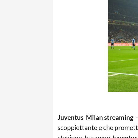
Juventus-Milan streaming
–
scoppiettante e che promette
stagione. In campo
Juventus