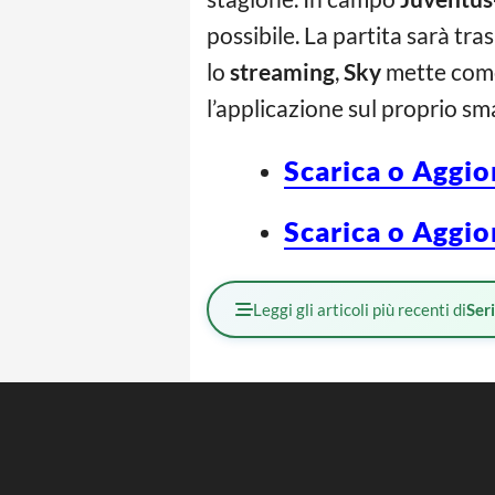
possibile. La partita sarà tr
lo
streaming
,
Sky
mette come 
l’applicazione sul proprio s
Scarica o Aggio
Scarica o Aggio
Leggi gli articoli più recenti di
Ser