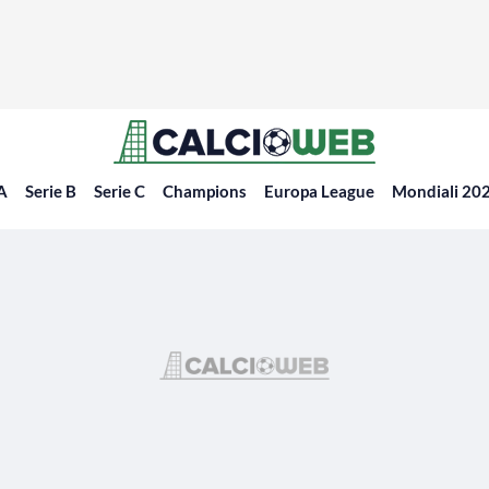
 A
Serie B
Serie C
Champions
Europa League
Mondiali 20