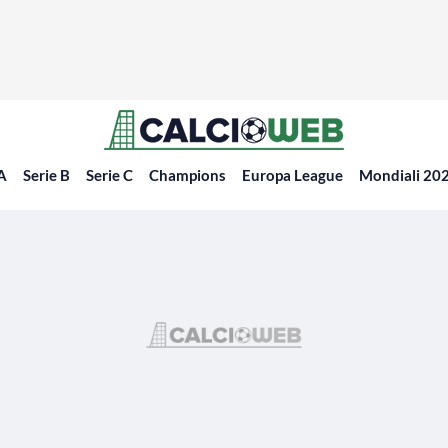
 A
Serie B
Serie C
Champions
Europa League
Mondiali 20