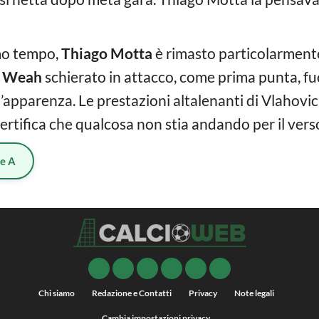
imo tempo,
Thiago Motta
è rimasto particolarmente
i
Weah
schierato in attacco, come prima punta, fu
ll’apparenza. Le prestazioni altalenanti di Vlahovi
certifica che qualcosa non stia andando per il vers
ie A
Chi siamo
Redazione e Contatti
Privacy
Note legali
Cambia impostazioni privacy