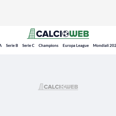
 A
Serie B
Serie C
Champions
Europa League
Mondiali 20