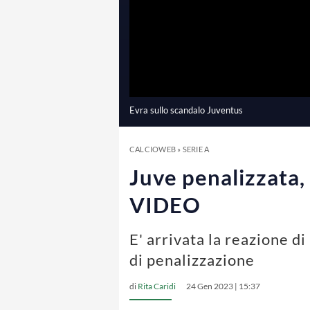
Evra sullo scandalo Juventus
CALCIOWEB
»
SERIE A
Juve penalizzata, 
VIDEO
E' arrivata la reazione di
di penalizzazione
di
Rita Caridi
24 Gen 2023 | 15:37