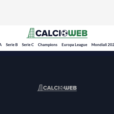
 A
Serie B
Serie C
Champions
Europa League
Mondiali 20