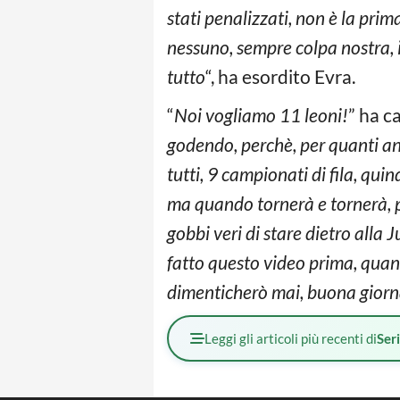
stati penalizzati, non è la prim
nessuno, sempre colpa nostra, io
tutto
“, ha esordito Evra.
“
Noi vogliamo 11 leoni!
” ha c
godendo, perchè, per quanti a
tutti, 9 campionati di fila, qui
ma quando tornerà e tornerà, pe
gobbi veri di stare dietro alla 
fatto questo video prima, quand
dimenticherò mai, buona gior
Leggi gli articoli più recenti di
Ser