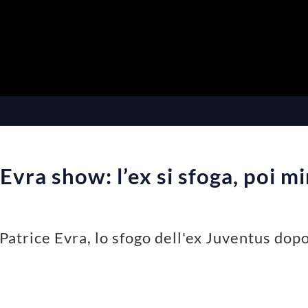
a
y
V
i
Evra show: l’ex si sfoga, poi m
d
e
 Patrice Evra, lo sfogo dell'ex Juventus dop
o