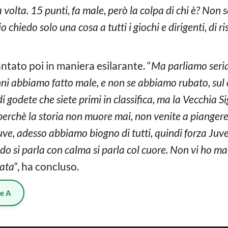
a volta. 15 punti, fa male, però la colpa di chi è? Non
 chiedo solo una cosa a tutti i giochi e dirigenti, di r
antato poi in maniera esilarante. “
Ma parliamo seri
nni abbiamo fatto male, e non se abbiamo rubato, s
ndi godete che siete primi in classifica, ma la Vecchia 
rchè la storia non muore mai, non venite a piangere. 
Juve, adesso abbiamo biogno di tutti, quindi forza Juve,
o si parla con calma si parla col cuore. Non vi ho ma
nata
“, ha concluso.
ie A