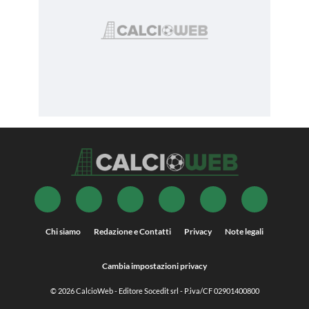
Chi siamo
Redazione e Contatti
Privacy
Note legali
Cambia impostazioni privacy
© 2026
CalcioWeb
- Editore Socedit srl - P.iva/CF 02901400800