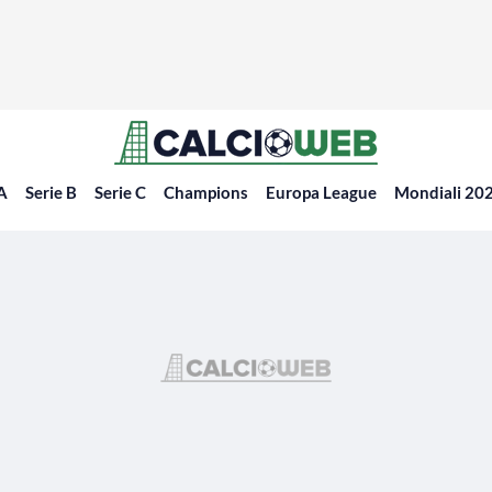
 A
Serie B
Serie C
Champions
Europa League
Mondiali 20