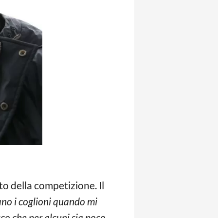
tto della competizione. Il
ano i coglioni quando mi
co che per alcuni sia poco.