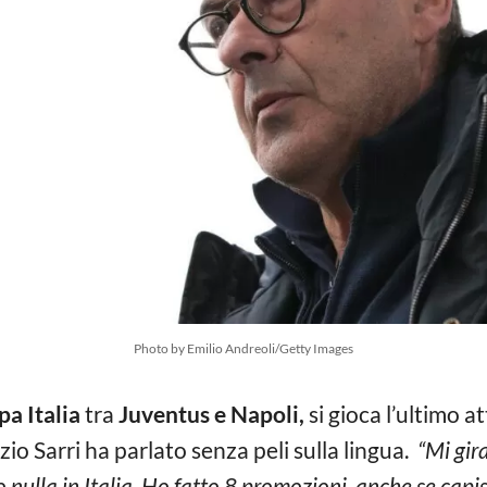
Photo by Emilio Andreoli/Getty Images
a Italia
tra
Juventus e Napoli,
si gioca l’ultimo a
io Sarri ha parlato senza peli sulla lingua.
“Mi gir
nulla in Italia. Ho fatto 8 promozioni, anche se capis