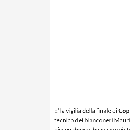
E’ la vigilia della finale di
Copp
tecnico dei bianconeri Mauriz
dicono che non ho ancora vinto 