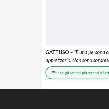
GATTUSO
–
“È una persona ch
apprezzarlo. Non sono sorpreso
Leggi gli articoli più recenti di
Ser