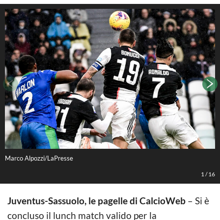
Marco Alpozzi/LaPresse
M
1
/
16
Juventus-Sassuolo, le pagelle di CalcioWeb
– Si è
concluso il lunch match valido per la