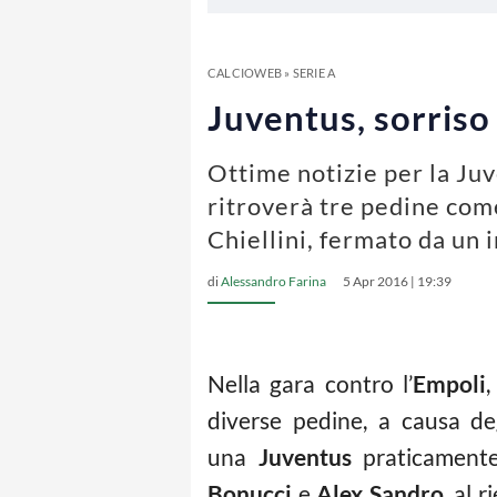
CALCIOWEB
»
SERIE A
Juventus, sorriso 
Ottime notizie per la Juv
ritroverà tre pedine com
Chiellini, fermato da un 
di
Alessandro Farina
5 Apr 2016 | 19:39
Nella gara contro l’
Empoli
diverse pedine, a causa deg
una
Juventus
praticamente
Bonucci
e
Alex Sandro
, al 