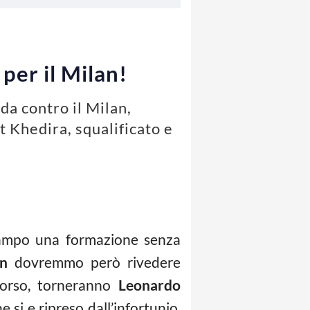
 per il Milan!
da contro il Milan,
 Khedira, squalificato e
campo una formazione senza
an
dovremmo però rivedere
corso, torneranno
Leonardo
he si e ripreso dall’infortunio.