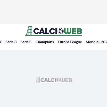
 A
Serie B
Serie C
Champions
Europa League
Mondiali 20