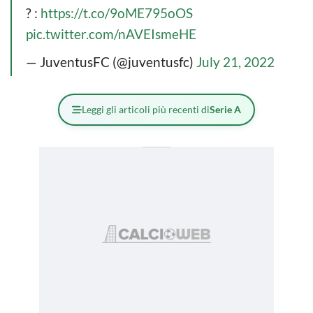
? :
https://t.co/9oME795oOS
pic.twitter.com/nAVEIsmeHE
— JuventusFC (@juventusfc)
July 21, 2022
Leggi gli articoli più recenti di
Serie A