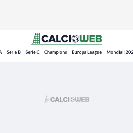
 A
Serie B
Serie C
Champions
Europa League
Mondiali 20