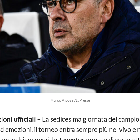
Marco Alpozzi/LaPresse
oni ufficiali
– La sedicesima giornata del campio
d emozioni, il torneo entra sempre più nel vivo e 
contro bianconeri, la
Juventus
non sta di certo a