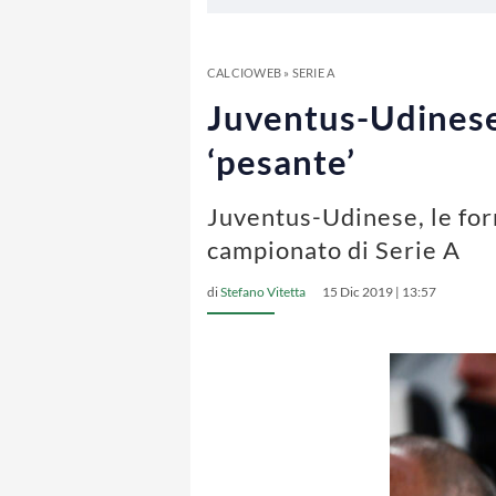
CALCIOWEB
»
SERIE A
Juventus-Udinese, 
‘pesante’
Juventus-Udinese, le form
campionato di Serie A
di
Stefano Vitetta
15 Dic 2019 | 13:57