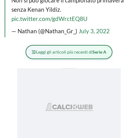
Non si può giocare il campionato primavera
senza Kenan Yildiz.
pic.twitter.com/gdWrctEQ8U
— Nathan (@Nathan_Gr_)
July 3, 2022
Leggi gli articoli più recenti di
Serie A