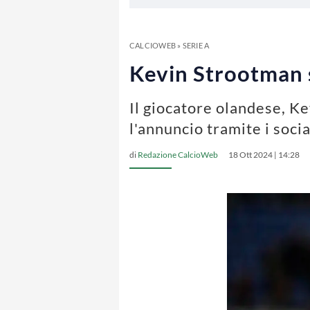
CALCIOWEB
»
SERIE A
Kevin Strootman si
Il giocatore olandese, Ke
l'annuncio tramite i socia
di
Redazione CalcioWeb
18 Ott 2024 | 14:28