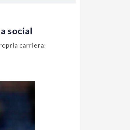
ia social
ropria carriera: