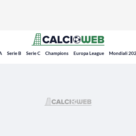
 A
Serie B
Serie C
Champions
Europa League
Mondiali 20