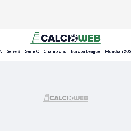
 A
Serie B
Serie C
Champions
Europa League
Mondiali 20