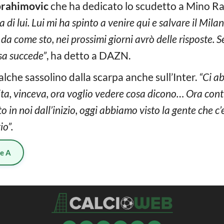
brahimovic
che ha dedicato lo scudetto a Mino Ra
a di lui. Lui mi ha spinto a venire qui e salvare il Mila
a come sto, nei prossimi giorni avrò delle risposte. Se
sa succede”
, ha detto a DAZN.
alche sassolino dalla scarpa anche sull’Inter.
“Ci a
rita, vinceva, ora voglio vedere cosa dicono… Ora con
to in noi dall’inizio, oggi abbiamo visto la gente che c
io”.
ie A