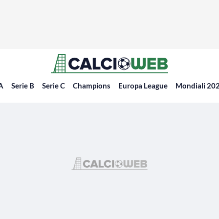
 A
Serie B
Serie C
Champions
Europa League
Mondiali 20