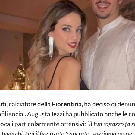
uti
, calciatore della
Fiorentina
, ha deciso di denu
fili social. Augusta Iezzi ha pubblicato anche le 
vocali particolarmente offensivi:
“il tuo ragazzo fa s
ntevarchi. Hai il fidanzato ‘cancrato’, speriamo muoia.