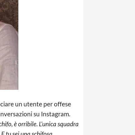
nciare un utente per offese
conversazioni su Instagram.
chifo, è orribile. L’unica squadra
 E tu sei una schifosa