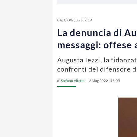
CALCIOWEB
»
SERIE A
La denuncia di Aug
messaggi: offese 
Augusta Iezzi, la fidanza
confronti del difensore d
di
Stefano Vitetta
2 Mag 2022 | 13:05