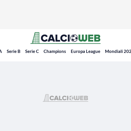
 A
Serie B
Serie C
Champions
Europa League
Mondiali 20