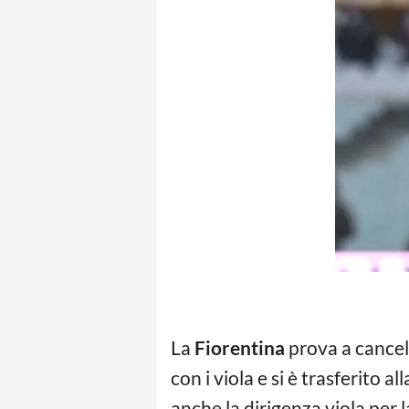
La
Fiorentina
prova a cancel
con i viola e si è trasferito a
anche la dirigenza viola per 