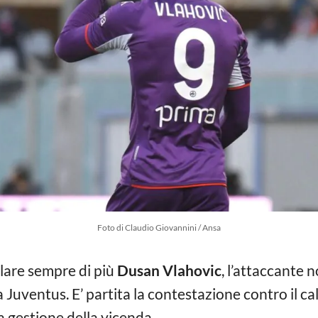
Foto di Claudio Giovannini / Ansa
lare sempre di più
Dusan Vlahovic
, l’attaccante 
lla Juventus. E’ partita la contestazione contro il ca
la gestione della vicenda.