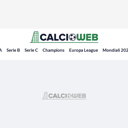
 A
Serie B
Serie C
Champions
Europa League
Mondiali 20