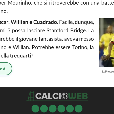
per Mourinho, che si ritroverebbe con una batter
ano,
car, Willian e Cuadrado
. Facile, dunque,
imi 3 possa lasciare Stamford Bridge. La
irebbe il giovane fantasista, aveva messo
no e Willian. Potrebbe essere Torino, la
ella trequarti?
ie A
LaPresse