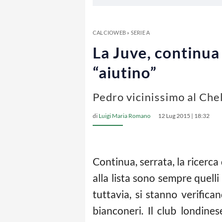
CALCIOWEB
»
SERIE A
La Juve, continua 
“aiutino”
Pedro vicinissimo al Che
di
Luigi Maria Romano
12 Lug 2015 | 18:32
Continua, serrata, la ricerca
alla lista sono sempre quelli
tuttavia, si stanno verific
bianconeri. Il club londines