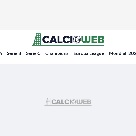
 A
Serie B
Serie C
Champions
Europa League
Mondiali 20