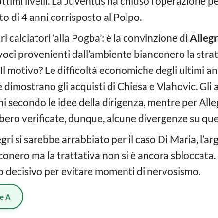
timi livelli. La Juventus ha chiuso l’operazione per
o di 4 anni corrisposto al Polpo.
i calciatori ‘alla Pogba’: è la convinzione di
Allegr
voci provenienti dall’ambiente bianconero la stra
Il motivo? Le difficoltà economiche degli ultimi an
 dimostrano gli acquisti di Chiesa e Vlahovic. Gli 
i secondo le idee della dirigenza, mentre per Alleg
rebbero verificate, dunque, alcune divergenze su qu
gri si sarebbe arrabbiato per il caso Di Maria, l’a
conero ma la trattativa non si è ancora sbloccata. 
 decisivo per evitare momenti di nervosismo.
ie A