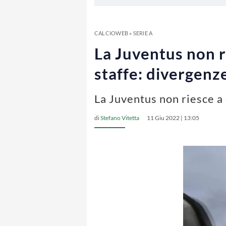
CALCIOWEB
»
SERIE A
La Juventus non r
staffe: divergenze
La Juventus non riesce a 
di
Stefano Vitetta
11 Giu 2022 | 13:05