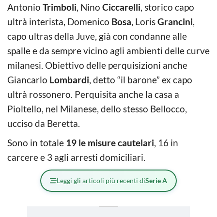
Antonio
Trimboli
, Nino
Ciccarelli
, storico capo
ultrà interista, Domenico
Bosa
, Loris
Grancini
,
capo ultras della Juve, già con condanne alle
spalle e da sempre vicino agli ambienti delle curve
milanesi. Obiettivo delle perquisizioni anche
Giancarlo
Lombardi
, detto “il barone” ex capo
ultrà rossonero. Perquisita anche la casa a
Pioltello, nel Milanese, dello stesso Bellocco,
ucciso da Beretta.
Sono in totale
19 le misure cautelari
, 16 in
carcere e 3 agli arresti domiciliari.
Leggi gli articoli più recenti di
Serie A