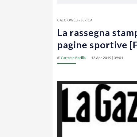
CALCIOWEB
»
SERIE A
La rassegna stamp
pagine sportive 
di
Carmelo Barilla'
13 Apr 2019 | 09:01