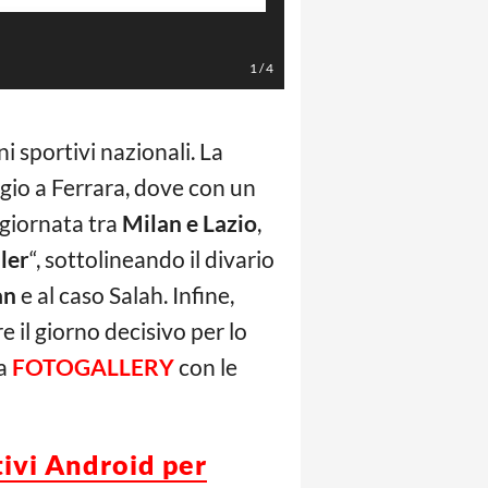
gazzetta dello sport
1
/
4
ani sportivi nazionali. La
ggio a Ferrara, dove con un
 giornata tra
Milan e Lazio
,
ller
“, sottolineando il divario
an
e al caso Salah. Infine,
e il giorno decisivo per lo
la
FOTOGALLERY
con le
tivi Android per