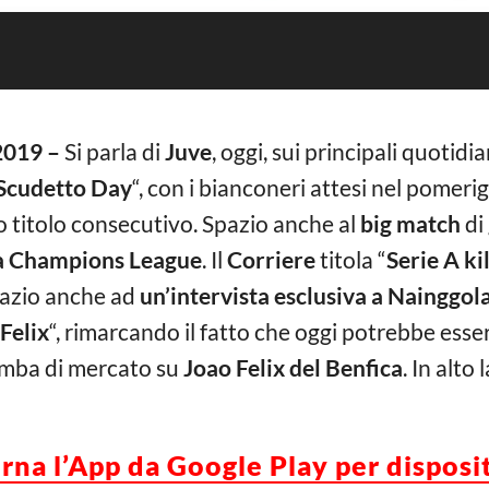
2019 –
Si parla di
Juve
, oggi, sui principali quotidi
Scudetto Day
“, con i bianconeri attesi nel pomeri
 titolo consecutivo. Spazio anche al
big match
di
la Champions League
. Il
Corriere
titola “
Serie A ki
Spazio anche ad
un’intervista esclusiva a Nainggol
 Felix
“, rimarcando il fatto che oggi potrebbe esser
omba di mercato su
Joao Felix del Benfica
. In alto 
orna l’App da Google Play per disposi