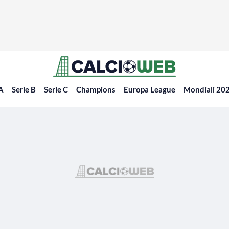
 A
Serie B
Serie C
Champions
Europa League
Mondiali 20