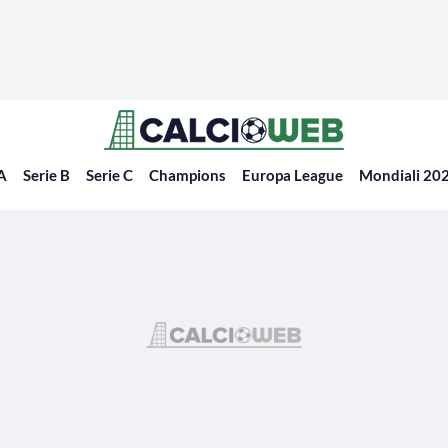
 A
Serie B
Serie C
Champions
Europa League
Mondiali 20