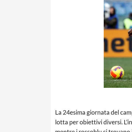
La 24esima giornata del campi
lotta per obiettivi diversi. L’
mentre i rossoblu si trovano i