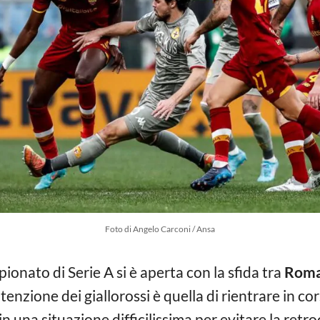
Foto di Angelo Carconi / Ansa
onato di Serie A si è aperta con la sfida tra
Roma
intenzione dei giallorossi è quella di rientrare in c
n una situazione difficilissima per evitare la retr