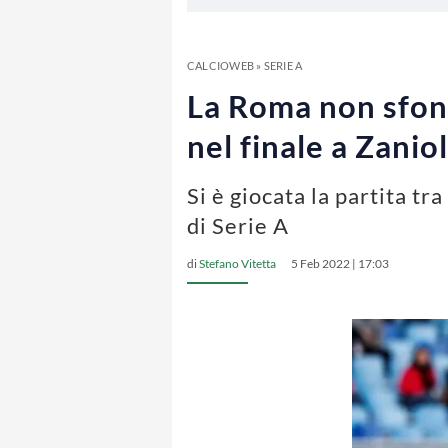
CALCIOWEB
»
SERIE A
La Roma non sfond
nel finale a Zanio
Si è giocata la partita t
di Serie A
di
Stefano Vitetta
5 Feb 2022 | 17:03