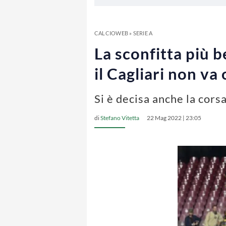
CALCIOWEB
»
SERIE A
La sconfitta più b
il Cagliari non va
Si è decisa anche la cors
di
Stefano Vitetta
22 Mag 2022 | 23:05