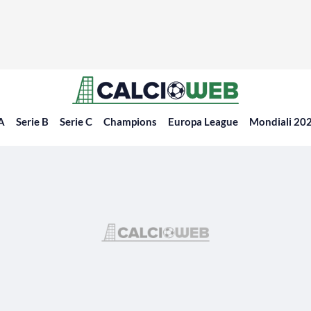
 A
Serie B
Serie C
Champions
Europa League
Mondiali 20