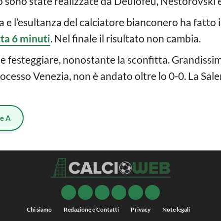
po sono state realizzate da Deulofeu, Nestorovski 
a e l’esultanza del calciatore bianconero ha fatto in
tta 6 minuti
. Nel finale il risultato non cambia.
 festeggiare, nonostante la sconfitta. Grandissi
rocesso Venezia, non è andato oltre lo 0-0. La Salern
ie A
Chi siamo
Redazione e Contatti
Privacy
Note legali