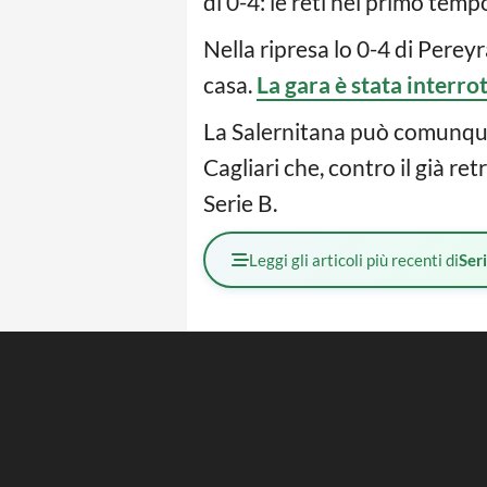
di 0-4: le reti nel primo tem
Nella ripresa lo 0-4 di Pereyr
casa.
La gara è stata interro
La Salernitana può comunque
Cagliari che, contro il già ret
Serie B.
Leggi gli articoli più recenti di
Ser