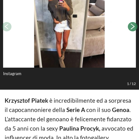
Instagram
I
1
/
12
Krzysztof Piatek
è incredibilmente ed a sorpresa
il capocannoniere della
Serie A
con il suo
Genoa
.
L’attaccante del genoano è felicemente fidanzato
da 5 anni con la sexy
Paulina Procyk,
avvocato ed
influencer di moda. In alto la fotogallery