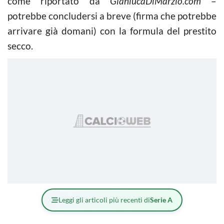
come riportato da
GianlucaDiMarzio.com
–
potrebbe concludersi a breve (firma che potrebbe
arrivare già domani) con la formula del prestito
secco.
Leggi gli articoli più recenti di
Serie A