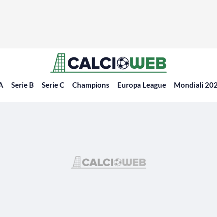
 A
Serie B
Serie C
Champions
Europa League
Mondiali 20