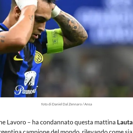
foto di Daniel Dal Zennaro / Ansa
zione Lavoro – ha condannato questa mattina
Lauta
Argentina campione del mondo, rilevando come sia s