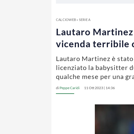
CALCIOWEB
»
SERIE A
Lautaro Martinez
vicenda terribile 
Lautaro Martinez è stato
licenziato la babysitter
qualche mese per una gr
di
Peppe Caridi
11 Ott 2023 | 14:36