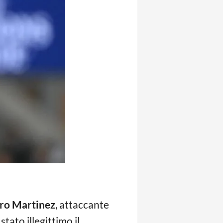
ro Martinez
, attaccante
tato illegittimo il