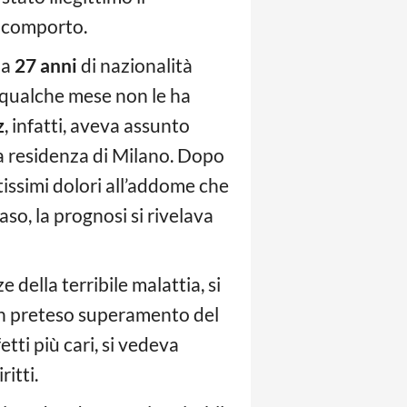
i comporto.
na
27 anni
di nazionalità
 qualche mese non le ha
z
, infatti, aveva assunto
a residenza di Milano. Dopo
issimi dolori all’addome che
so, la prognosi si rivelava
 della terribile malattia, si
 un preteso superamento del
tti più cari, si vedeva
ritti.