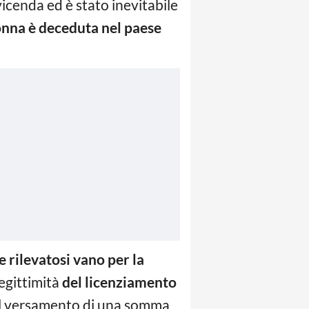
 vicenda ed è stato inevitabile
onna è deceduta nel paese
e rilevatosi vano per la
legittimità
del licenziamento
al versamento di una somma