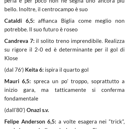
perla e per poco non ne segna uno ancora più
bello. Inoltre, il centrocampo è suo
Cataldi 6,5:
affianca Biglia come meglio non
potrebbe. Il suo futuro è roseo
Candreva 7:
il solito treno imprendibile. Realizza
su rigore il 2-0 ed è determinante per il gol di
Klose
(dal 76′)
Keita 6:
ispira il quarto gol
Mauri 6,5:
spreca un po’ troppo, soprattutto a
inizio gara, ma tatticamente si conferma
fondamentale
(dall’80’)
Onazi
s.v.
Felipe Anderson 6,5:
a volte esagera nei “trick”,