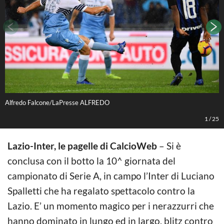
Alfredo Falcone/LaPresse ALFREDO
A
1
/
25
Lazio-Inter, le pagelle di CalcioWeb
– Si è
conclusa con il botto la 10^ giornata del
campionato di Serie A, in campo l’Inter di Luciano
Spalletti che ha regalato spettacolo contro la
Lazio. E’ un momento magico per i nerazzurri che
hanno dominato in lungo ed in largo, blitz contro