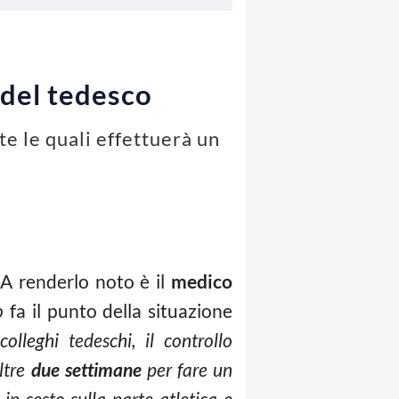
 del tedesco
e le quali effettuerà un
 A renderlo noto è il
medico
o
fa il punto della situazione
lleghi tedeschi, il controllo
altre
due settimane
per fare un
 in sesto sulla parte atletica e