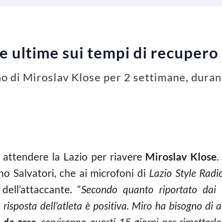
le ultime sui tempi di recupero
o di Miroslav Klose per 2 settimane, durant
 attendere la Lazio per riavere
Miroslav Klose
.
no Salvatori, che ai microfoni di
Lazio Style Radi
dell’attaccante. “
Secondo quanto riportato dai co
risposta dell’atleta è positiva. Miro ha bisogno di 
à da zero
, serviranno questi 15 giorni per rimetterlo