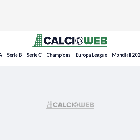
 A
Serie B
Serie C
Champions
Europa League
Mondiali 20