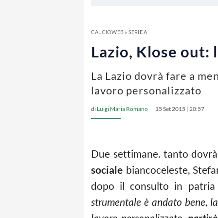
CALCIOWEB
»
SERIE A
Lazio, Klose out: 
La Lazio dovrà fare a men
lavoro personalizzato
di
Luigi Maria Romano
15 Set 2015 | 20:57
Due settimane. tanto dovrà
sociale
biancoceleste, Stefa
dopo il consulto in patria 
strumentale è andato bene, la 
lavoro personalizzato,
partir