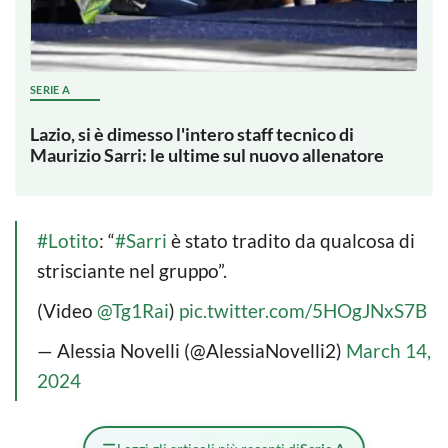
SERIE A
Lazio, si è dimesso l'intero staff tecnico di
Maurizio Sarri: le ultime sul nuovo allenatore
#Lotito
: “
#Sarri
è stato tradito da qualcosa di
strisciante nel gruppo”.
(Video
@Tg1Rai
)
pic.twitter.com/5HOgJNxS7B
— Alessia Novelli (@AlessiaNovelli2)
March 14,
2024