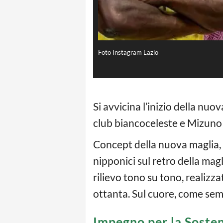
Foto Instagram Lazio
Si avvicina l’inizio della nuo
club biancoceleste e Mizuno 
Concept della nuova maglia, g
nipponici sul retro della magli
rilievo tono su tono, realizz
ottanta. Sul cuore, come semp
Impegno per la Sosten