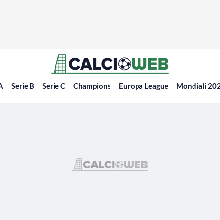
 A
Serie B
Serie C
Champions
Europa League
Mondiali 20