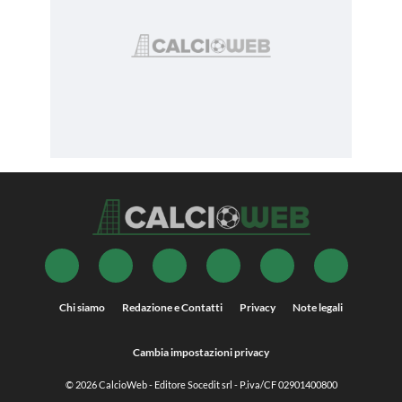
Chi siamo
Redazione e Contatti
Privacy
Note legali
Cambia impostazioni privacy
© 2026
CalcioWeb
- Editore Socedit srl - P.iva/CF 02901400800