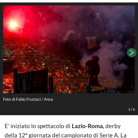
Foto di Fabio Frustaci / Ansa
F
1
/
6
E’ iniziato lo spettacolo di
Lazio-Roma,
derby
della 12ª giornata del campionato di Serie A. La