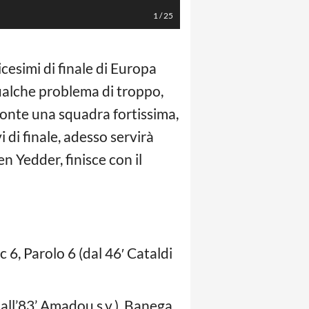
1
/
25
icesimi di finale di Europa
qualche problema di troppo,
fronte una squadra fortissima,
i di finale, adesso servirà
n Yedder, finisce con il
c 6, Parolo 6 (dal 46′ Cataldi
dall’83’ Amadou s.v.), Banega