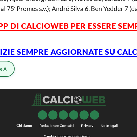
al 75′ Promes s.v.); André Silva 6, Ben Yedder 7 (da
APP DI CALCIOWEB PER ESSERE SE
TIZIE SEMPRE AGGIORNATE SU CA
ie A
Chi siamo
Redazione e Contatti
Privacy
Note legali
Cambia impostazioni privacy