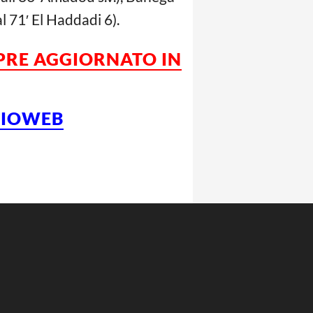
l 71′ El Haddadi 6).
MPRE AGGIORNATO IN
LCIOWEB