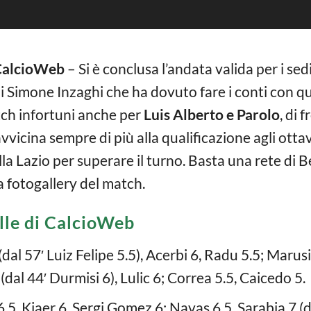
i CalcioWeb
– Si è conclusa l’andata valida per i sed
di Simone Inzaghi che ha dovuto fare i conti con 
tch infortuni anche per
Luis Alberto e Parolo
, di 
 avvicina sempre di più alla qualificazione agli ottav
la Lazio per superare il turno. Basta una rete di Be
la fotogallery del match.
elle di CalcioWeb
dal 57′ Luiz Felipe 5.5), Acerbi 6, Radu 5.5; Marusi
 (dal 44′ Durmisi 6), Lulic 6; Correa 5.5, Caicedo 5.
 6.5, Kjaer 6, Sergi Gomez 6; Navas 6.5, Sarabia 7 (