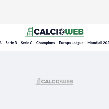
 A
Serie B
Serie C
Champions
Europa League
Mondiali 20