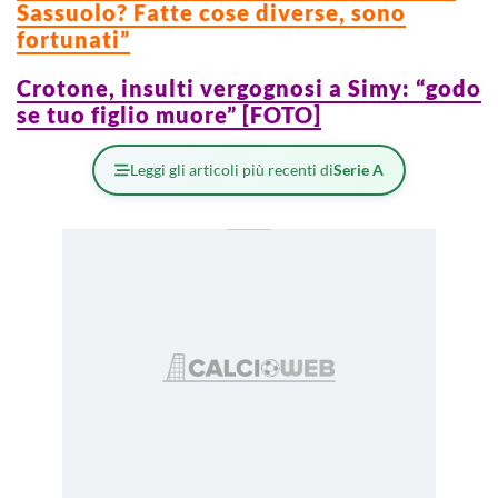
Sassuolo? Fatte cose diverse, sono
fortunati”
Crotone, insulti vergognosi a Simy: “godo
se tuo figlio muore” [FOTO]
Leggi gli articoli più recenti di
Serie A