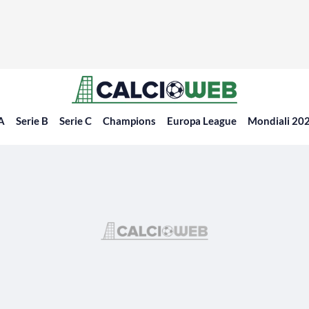
 A
Serie B
Serie C
Champions
Europa League
Mondiali 20