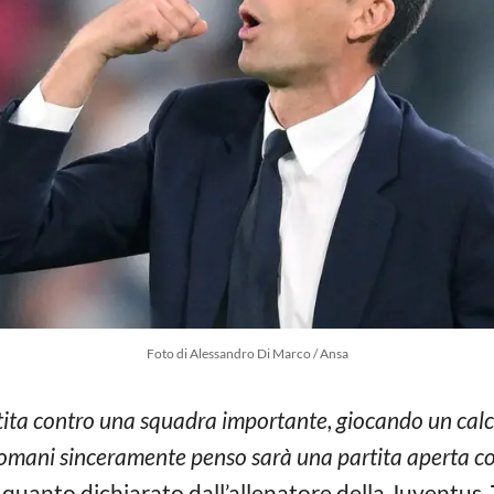
Foto di Alessandro Di Marco / Ansa
artita contro una squadra importante, giocando un cal
 domani sinceramente penso sarà una partita aperta c
È quanto dichiarato dall’allenatore della Juventus,