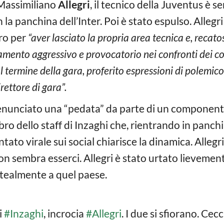
 Massimiliano
Allegri
, il tecnico della Juventus è
 la panchina dell’Inter. Poi è stato espulso. Allegri
uro per
“aver lasciato la propria area tecnica e, recato
amento aggressivo e provocatorio nei confronti dei 
al termine della gara, proferito espressioni di polemic
rettore di gara”.
denunciato una “pedata” da parte di un componente 
o dello staff di Inzaghi che, rientrando in panchin
ato virale sui social chiarisce la dinamica. Allegr
n sembra esserci. Allegri è stato urtato lievement
atealmente a quel paese.
i
#Inzaghi
, incrocia
#Allegri
. I due si sfiorano. Cec