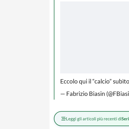
Eccolo qui il “calcio” subìt
— Fabrizio Biasin (@FBias
Leggi gli articoli più recenti di
Ser