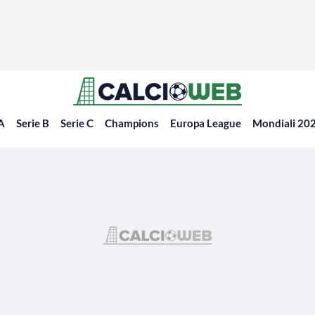
 A
Serie B
Serie C
Champions
Europa League
Mondiali 20