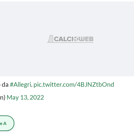
o da
#Allegri
.
pic.twitter.com/4BJNZtbOnd
in)
May 13, 2022
ie A