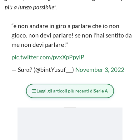
più a lungo possibile”.
“e non andare in giro a parlare che io non
gioco. non devi parlare! se non l’hai sentito da
me non devi parlare!”
pic.twitter.com/pvxXpPpylP
— Sαɾα? (@bintYusuf___)
November 3, 2022
Leggi gli articoli più recenti di
Serie A